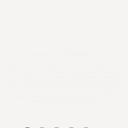
NR 10
2013
ARCHIWALNY
Uchwycenie środka jest zadaniem kłopotliwym, trudnym, być może
wręcz niemożliwym. Choćby gdy spojrzeć na dwa Wyszegrady –
miejscowości o tej samej nazwie, jedną na Węgrzech, drugą w
Bośni. Pierwsza, od której nazwę wzięła Grupa Wyszegradzka, jest
znakiem możliwego przezwyciężenia dawnych porów i budowy
zrębów wzajemnego rozumienia się krajów Europy Środkowej.
Druga – figurą tragedii i próby odcięcia się od przeszłości,
budowania przyszłości na zapomnieniu.
Premiera: 2013