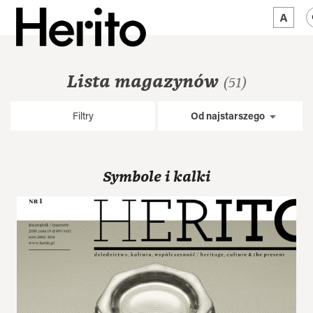
MAGAZYN
Lista magazynów
(51)
MAMY NA OKU
Filtry
Od najstarszego
O NAS
JĘZYK:
PL
Symbole i kalki