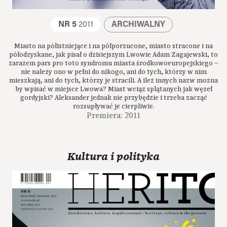
NR 5
2011
ARCHIWALNY
Miasto na półistniejące i na półporzucone, miasto stracone i na
półodzyskane, jak pisał o dzisiejszym Lwowie Adam Zagajewski, to
zarazem pars pro toto syndromu miasta środkowoeuropejskiego –
nie należy ono w pełni do nikogo, ani do tych, którzy w nim
mieszkają, ani do tych, którzy je stracili. A ileż innych nazw można
by wpisać w miejsce Lwowa? Miast wciąż splątanych jak węzeł
gordyjski? Aleksander jednak nie przybędzie i trzeba zacząć
rozsupływać je cierpliwie.
Premiera: 2011
Kultura i polityka