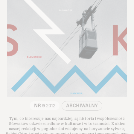
NR 9
2012
ARCHIWALNY
Tym, co interesuje nas najbardziej, są historia i współczesność
Słowaków odzwierciedlone w kulturze i w tożsamości. Z okien
naszej redakcji w pogodne dni widujemy na horyzoncie sylwetę
Babiej Góry, toteż przy tworzeniu tego numeru towarzyszyła nam