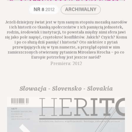
NR 8
2012
ARCHIWALNY
Jeżeli dzisiejszy świat jest w tym samym stopniu mozaiką narodów
i ich historii co tkanką społeczeństw z ich pamięcią jednostek,
rodzin, środowisk i instytucji, to powstała między nimi sfera jawi
się jako pole napięć, częstokroć konfliktów. Jakich? Czyich? Komu
i po co służą dziś pamięć i historia? Oto niektóre z pytań
przewijających się w tym numerze, a przegląd opinii w nim
zamieszczonych otwieramy pytaniem Miroslava Hrocha – po co
Europie potrzebny jest jeszcze naród?
Premiera: 2012
Słowacja - Slovensko - Slovakia