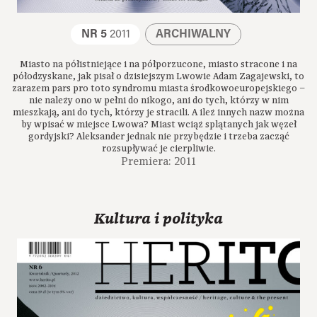
NR 5
2011
ARCHIWALNY
Miasto na półistniejące i na półporzucone, miasto stracone i na
półodzyskane, jak pisał o dzisiejszym Lwowie Adam Zagajewski, to
zarazem pars pro toto syndromu miasta środkowoeuropejskiego –
nie należy ono w pełni do nikogo, ani do tych, którzy w nim
mieszkają, ani do tych, którzy je stracili. A ileż innych nazw można
by wpisać w miejsce Lwowa? Miast wciąż splątanych jak węzeł
gordyjski? Aleksander jednak nie przybędzie i trzeba zacząć
rozsupływać je cierpliwie.
Premiera: 2011
Kultura i polityka