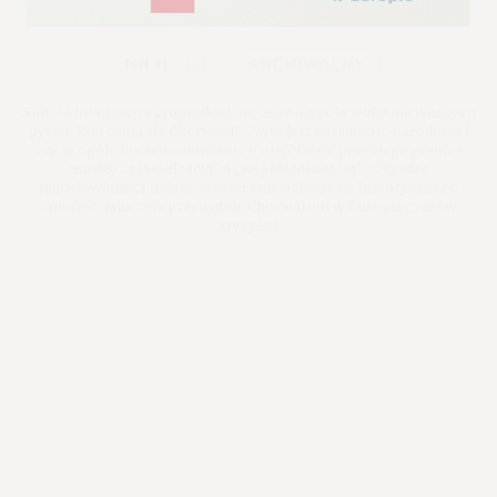
NR 11
2013
ARCHIWALNY
Sukces integracji europejskiej nie usuwa z pola widzenia ważnych
pytań. Kim czują się Chorwaci? Czym jest tożsamość narodowa i
czy w ogóle ma sens mówienie o niej? Gdzie przebiega granica
między „przeszłością” a „współczesnością”? Czy ideę
jugosłowiańską należy ostatecznie odłożyć do historycznego
lamusa? Jaka rola przypadnie Chorwatom w Europie czasów
kryzysu?
Premiera: 2013
Rumunia - Romania - România