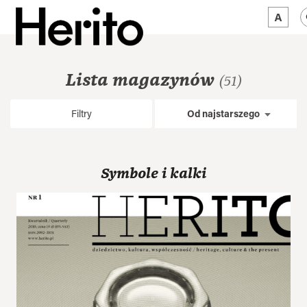
MAGAZYN
Lista magazynów
(51)
MAMY NA OKU
Filtry
Od najstarszego
O NAS
JĘZYK:
PL
Symbole i kalki