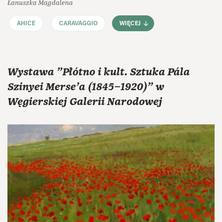
Łanuszka Magdalena
AHICE
CARAVAGGIO
WIĘCEJ
Wystawa "Płótno i kult. Sztuka Pála
Szinyei Merse'a (1845–1920)" w
Węgierskiej Galerii Narodowej