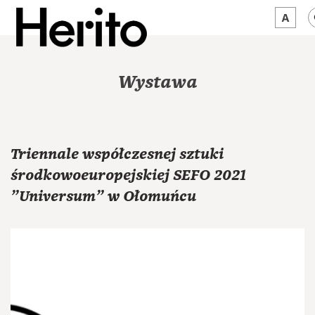
MAGAZYN
Wystawa
MAMY NA OKU
O NAS
Triennale współczesnej sztuki
JĘZYK:
PL
środkowoeuropejskiej SEFO 2021
"Universum" w Ołomuńcu