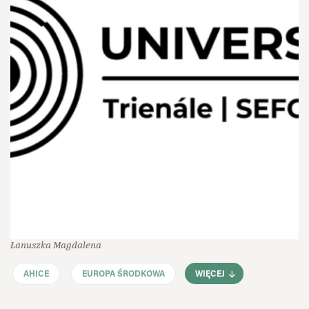
Łanuszka Magdalena
AHICE
EUROPA ŚRODKOWA
WIĘCEJ