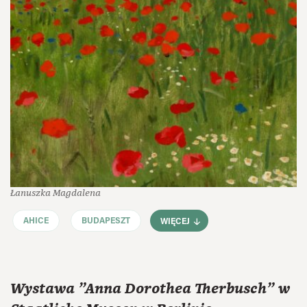
Łanuszka Magdalena
AHICE
BUDAPESZT
WIĘCEJ
Wystawa "Anna Dorothea Therbusch" w