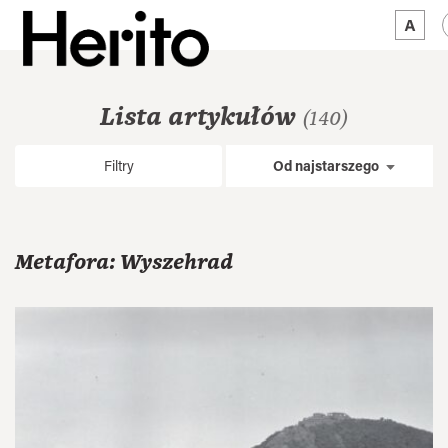
MAGAZYN
Lista artykułów
(140)
MAMY NA OKU
Filtry
Od najstarszego
O NAS
JĘZYK:
PL
Metafora: Wyszehrad