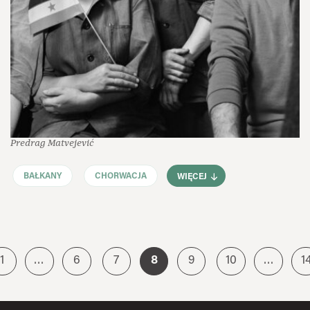
Predrag Matvejević
BAŁKANY
CHORWACJA
WIĘCEJ
1
…
6
7
8
9
10
…
1