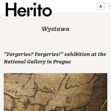
MAGAZINE
Wystawa
WORTH A LOOK
ABOUT US
"Forgeries? Forgeries!" exhibition at the
JĘZYK:
EN
National Gallery in Prague