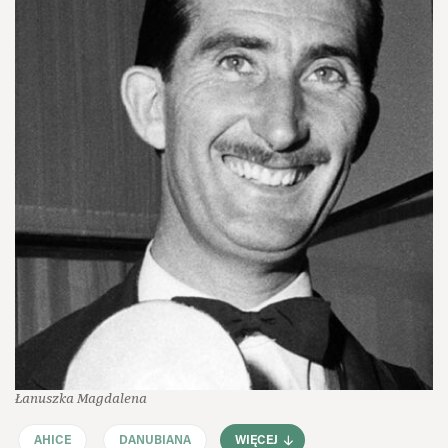
Łanuszka Magdalena
AHICE
DANUBIANA
WIĘCEJ