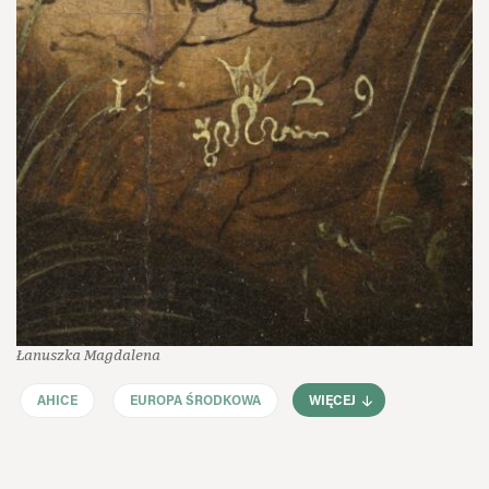
Łanuszka Magdalena
AHICE
EUROPA ŚRODKOWA
WIĘCEJ