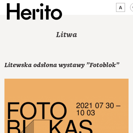
MAGAZYN
Litwa
MAMY NA OKU
O NAS
Litewska odsłona wystawy "Fotoblok"
JĘZYK:
PL