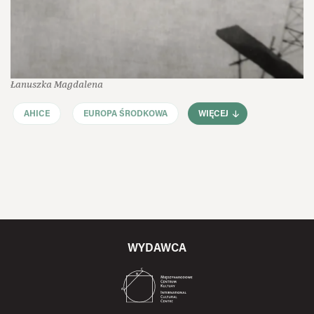
Łanuszka Magdalena
AHICE
EUROPA ŚRODKOWA
WIĘCEJ
WYDAWCA