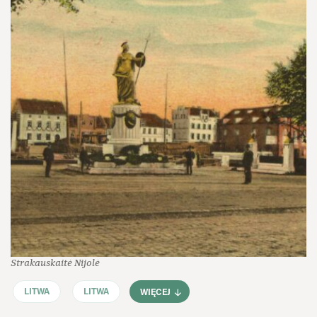
Strakauskaitė Nijolė
LITWA
LITWA
WIĘCEJ