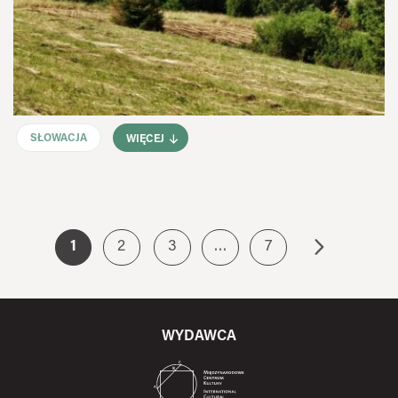
SŁOWACJA
WIĘCEJ
1
2
3
…
7
WYDAWCA