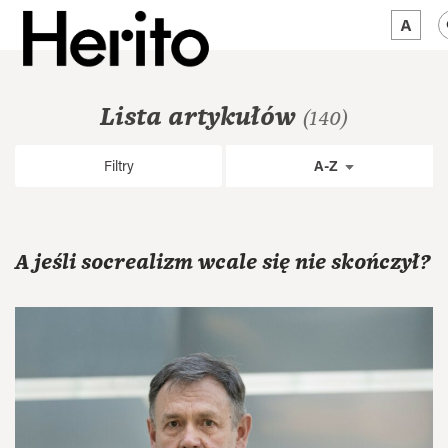
MAGAZYN
Lista artykułów
(140)
MAMY NA OKU
Filtry
A-Z
O NAS
JĘZYK:
PL
A jeśli socrealizm wcale się nie skończył?