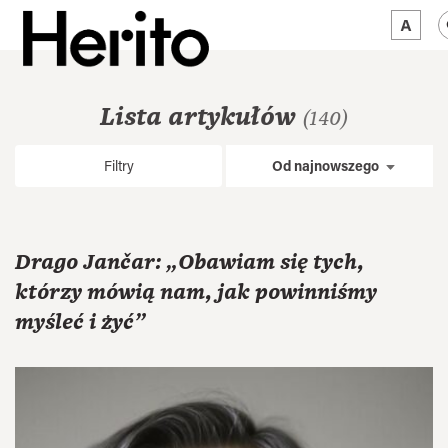
MAGAZYN
Lista artykułów
(140)
MAMY NA OKU
Filtry
Od najnowszego
O NAS
JĘZYK:
PL
Drago Jančar: „Obawiam się tych,
którzy mówią nam, jak powinniśmy
myśleć i żyć”