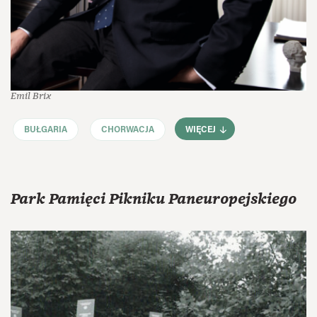
Emil Brix
BUŁGARIA
CHORWACJA
WIĘCEJ
Park Pamięci Pikniku Paneuropejskiego