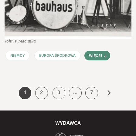
John V. Maciuika
NIEMCY
EUROPA ŚRODKOWA
WIĘCEJ
1
2
3
…
7
WYDAWCA