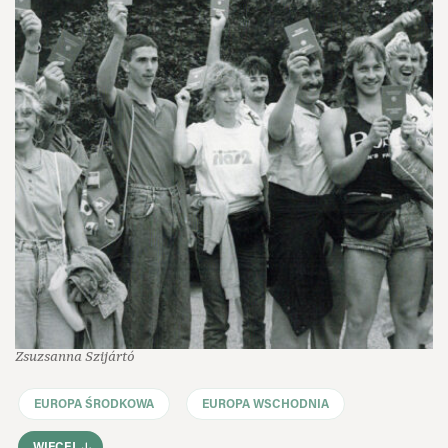
Zsuzsanna Szijártó
EUROPA ŚRODKOWA
EUROPA WSCHODNIA