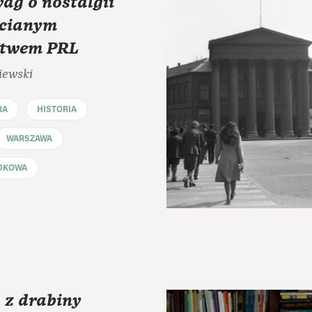
ag o nostalgii
hcianym
ctwem PRL
iewski
RA
HISTORIA
WARSZAWA
DKOWA
 z drabiny