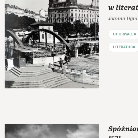
w litera
Joanna Ugn
CHORWACJA
LITERATURA
Spóźnio