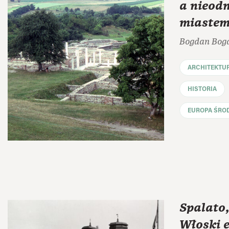
a nieod
miaste
Bogdan Bog
ARCHITEKTU
HISTORIA
EUROPA ŚRO
Spalato,
Włoski 