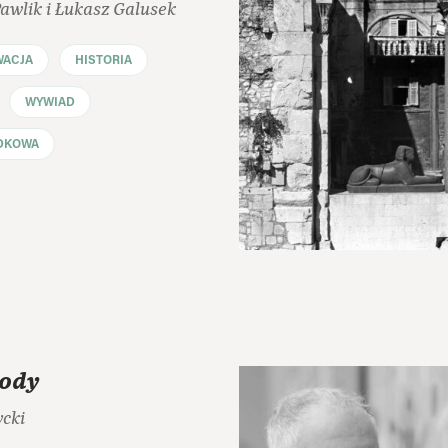
wlik i Łukasz Galusek
WACJA
HISTORIA
WYWIAD
DKOWA
ody
cki