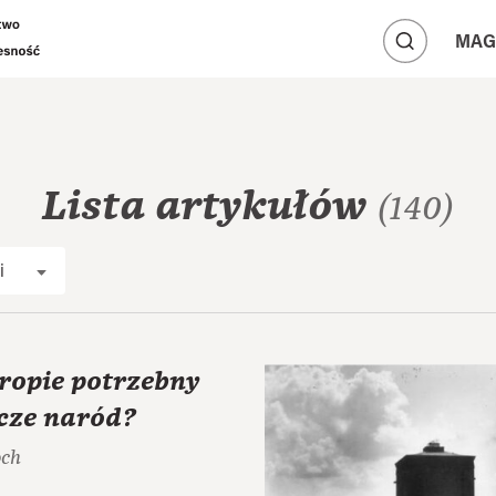
A
A
MAG
A
Lista artykułów
(140)
i
ropie potrzebny
zcze naród?
och