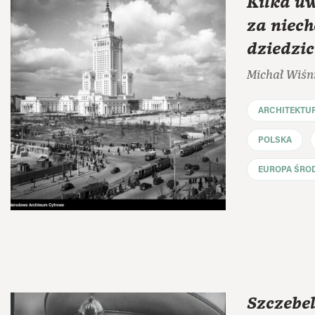
Kilka uw
za niec
dziedzi
Michał Wiśn
ARCHITEKTU
POLSKA
EUROPA ŚRO
Szczebel