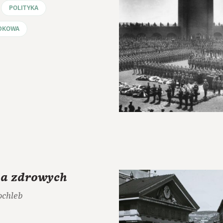
POLITYKA
DKOWA
la zdrowych
ochleb