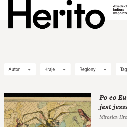
Autor
Kraje
Regiony
Tag
Po co Eu
jest jes
Miroslav Hr