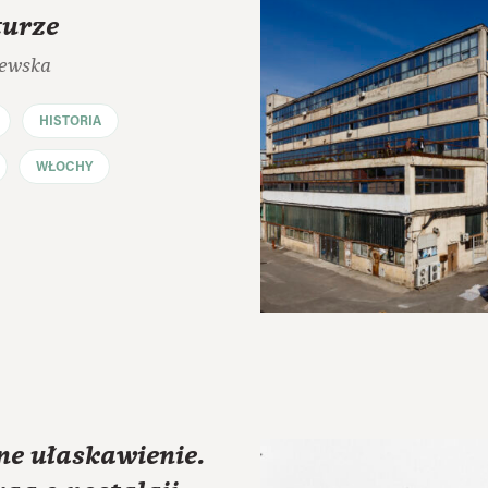
turze
iewska
HISTORIA
WŁOCHY
ne ułaskawienie.