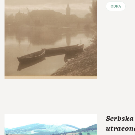
ODRA
Serbska
utracon