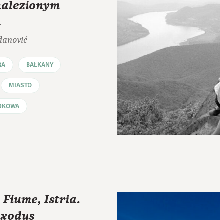
nalezionym
m
danović
RA
BAŁKANY
MIASTO
DKOWA
 Fiume, Istria.
exodus