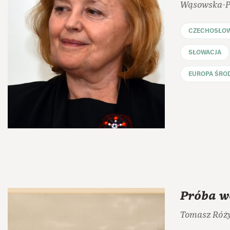
Wąsowska-Pa
CZECHOSŁO
SŁOWACJA
EUROPA ŚRO
Próba w
Tomasz Róży