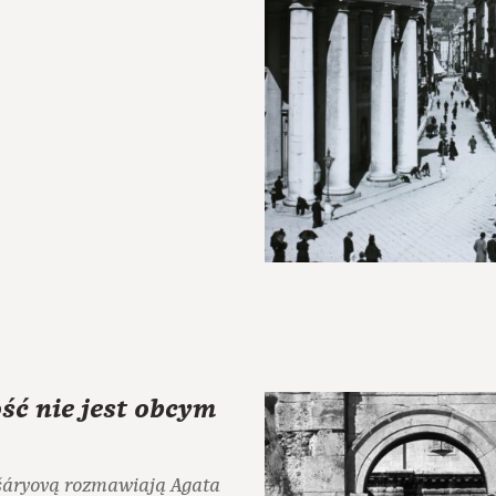
ść nie jest obcym
áryovą rozmawiają Agata