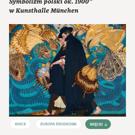
Symbolizm polski ok. 1900”
w Kunsthalle München
AHICE
EUROPA ŚRODKOWA
WIĘCEJ