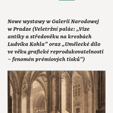
Nowe wystawy w Galerii Narodowej
w Pradze (Veletržní palác: „Vize
antiky a středověku na kresbách
Ludvíka Kohla” oraz „Umělecké dílo
ve věku grafické reprodukovatelnosti
⁠–⁠ fenomén prémiových tisků”)