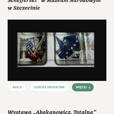
Schefferski” w Muzeum Narodowym
w Szczecinie
AHICE
EUROPA ŚRODKOWA
WIĘCEJ
Wystawa „Abakanowicz. Totalna”