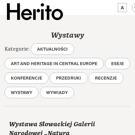
MAGAZYN
Wystawy
MAMY NA OKU
Kategorie:
AKTUALNOŚCI
O NAS
ART AND HERITAGE IN CENTRAL EUROPE
ESEJE
JĘZYK:
PL
KONFERENCJE
PRZEDRUKI
RECENZJE
WYSTAWY
WYWIADY
Wystawa Słowackiej Galerii
Narodowej „Natura