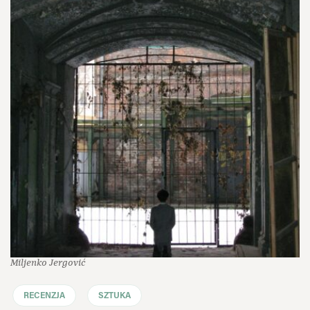
Miljenko Jergović
RECENZJA
SZTUKA