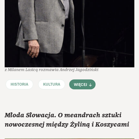
z Milanem Lasicą rozmawia Andrzej Jagodziński
HISTORIA
KULTURA
WIĘCEJ
Młoda Słowacja. O meandrach sztuki
nowoczesnej między Żyliną i Koszycami