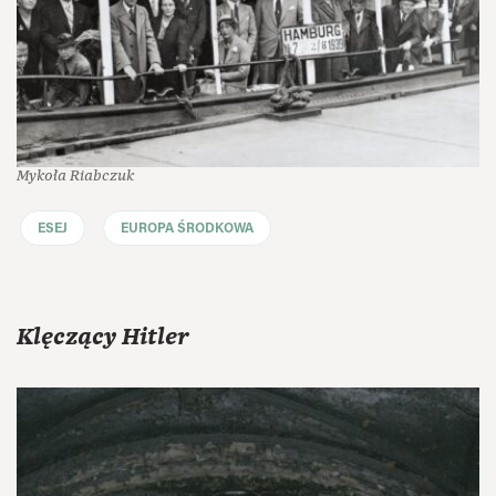
Mykoła Riabczuk
ESEJ
EUROPA ŚRODKOWA
Klęczący Hitler