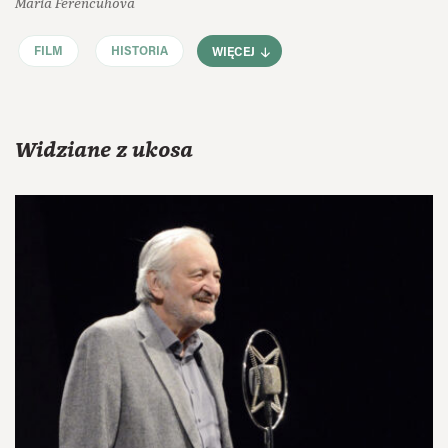
Maria Ferenčuhová
FILM
HISTORIA
WIĘCEJ
Widziane z ukosa