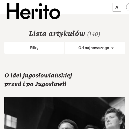
MAGAZYN
Lista artykułów
(140)
MAMY NA OKU
Filtry
Od najnowszego
O NAS
JĘZYK:
PL
O idei jugosłowiańskiej
przed i po Jugosławii