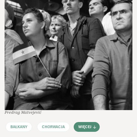
Predrag Matvejević
BAŁKANY
CHORWACJA
WIĘCEJ