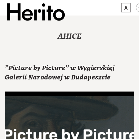
MAGAZYN
AHICE
MAMY NA OKU
O NAS
"Picture by Picture" w Węgierskiej
JĘZYK:
PL
Galerii Narodowej w Budapeszcie