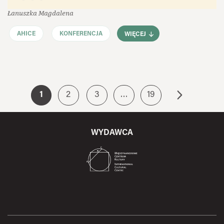
Łanuszka Magdalena
AHICE
KONFERENCJA
WIĘCEJ
1
2
3
…
19
WYDAWCA