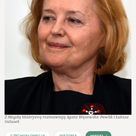
Z Magdą Vášáryovą rozmawiają Agata Wąsowska-Pawlik i Łukasz
Galusek