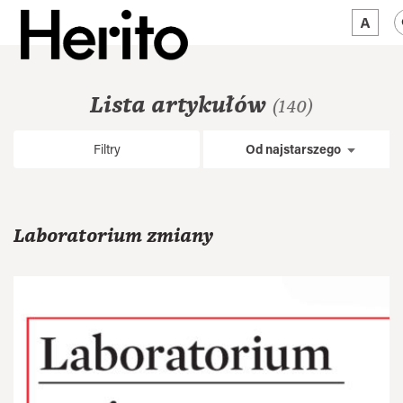
MAGAZYN
Lista artykułów
(140)
MAMY NA OKU
Filtry
Od najstarszego
O NAS
JĘZYK:
PL
Laboratorium zmiany