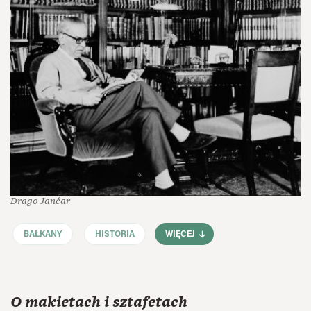
Drago Jančar
BAŁKANY
HISTORIA
WIĘCEJ
O makietach i sztafetach