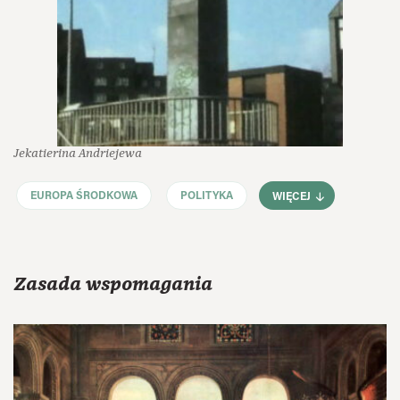
Jekatierina Andriejewa
EUROPA ŚRODKOWA
POLITYKA
WIĘCEJ
Zasada wspomagania