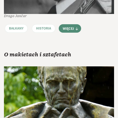
Drago Jančar
BAŁKANY
HISTORIA
WIĘCEJ
O makietach i sztafetach