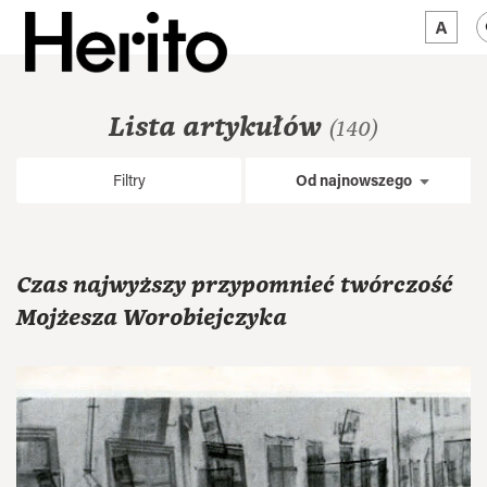
MAGAZYN
Lista artykułów
(140)
MAMY NA OKU
Filtry
Od najnowszego
O NAS
JĘZYK:
PL
Czas najwyższy przypomnieć twórczość
Mojżesza Worobiejczyka