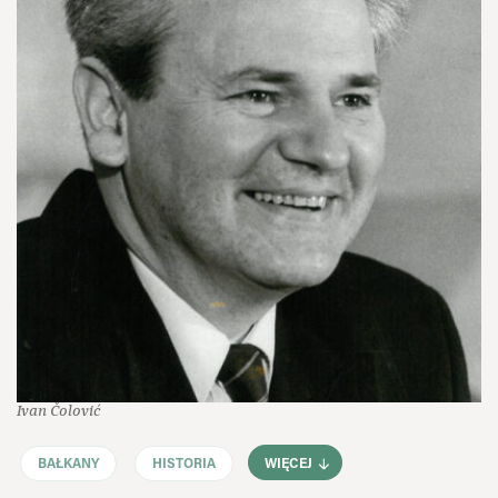
Ivan Čolović
BAŁKANY
HISTORIA
WIĘCEJ