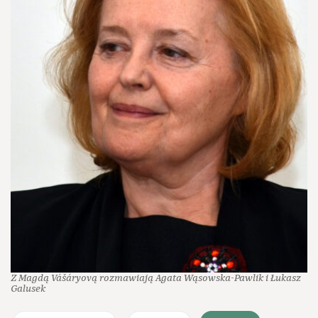
Z Magdą Vášáryovą rozmawiają Agata Wąsowska-Pawlik i Łukasz
Galusek