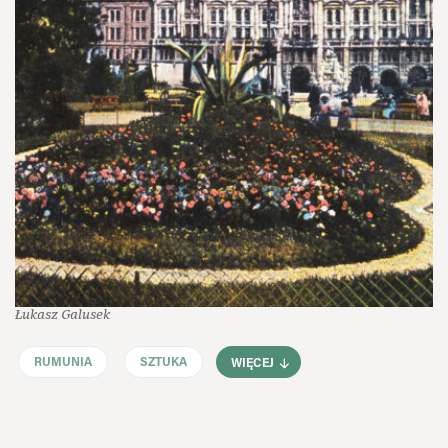
Łukasz Galusek
RUMUNIA
SZTUKA
WIĘCEJ