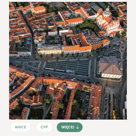
AHICE
CFP
WIĘCEJ