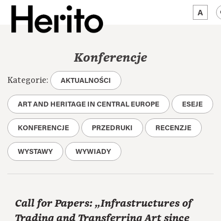
MAGAZYN
Konferencje
MAMY NA OKU
Kategorie:
AKTUALNOŚCI
O NAS
ART AND HERITAGE IN CENTRAL EUROPE
ESEJE
JĘZYK:
PL
KONFERENCJE
PRZEDRUKI
RECENZJE
WYSTAWY
WYWIADY
Call for Papers: „Infrastructures of
Trading and Transferring Art since